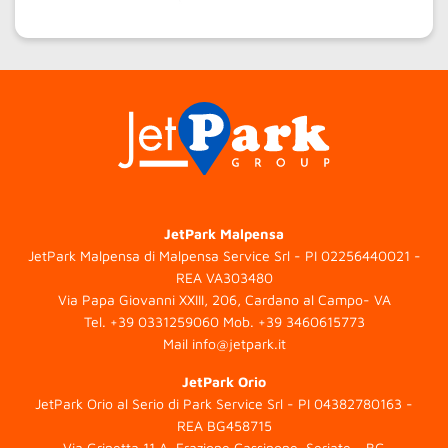
JetPark Malpensa
JetPark Malpensa di Malpensa Service Srl - PI 02256440021 -
REA VA303480
Via Papa Giovanni XXIII, 206, Cardano al Campo- VA
Tel.
+39 0331259060
Mob.
+39 3460615773
Mail
info@jetpark.it
JetPark Orio
JetPark Orio al Serio di Park Service Srl - PI 04382780163 -
REA BG458715
Via Grinetta 11 A, Frazione Cassinone, Seriate - BG