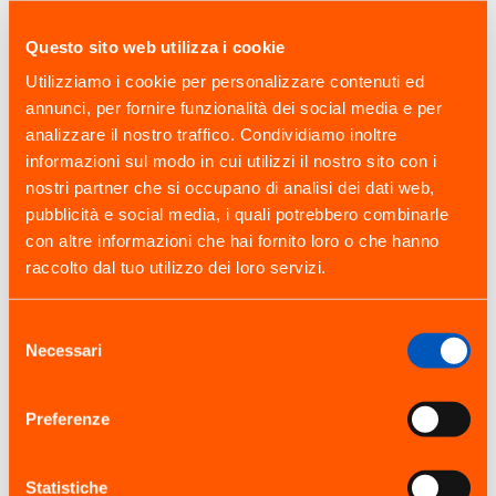
Questo sito web utilizza i cookie
Utilizziamo i cookie per personalizzare contenuti ed
annunci, per fornire funzionalità dei social media e per
analizzare il nostro traffico. Condividiamo inoltre
Malpensa MI
informazioni sul modo in cui utilizzi il nostro sito con i
Via Papa Giovanni XXIII, 206
nostri partner che si occupano di analisi dei dati web,
Cardano al Campo, Varese
pubblicità e social media, i quali potrebbero combinarle
con altre informazioni che hai fornito loro o che hanno
0331 259060
raccolto dal tuo utilizzo dei loro servizi.
Selezione
Orio al Serio BG
Necessari
del
consenso
Via Grinetta, 11A Fraz.
Cassinone, Seriate, Bergamo
Preferenze
035 0516817
Statistiche