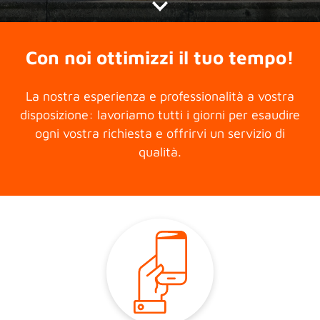
Con noi ottimizzi il tuo tempo!
La nostra esperienza e professionalità a vostra
disposizione: lavoriamo tutti i giorni per esaudire
ogni vostra richiesta e offrirvi un servizio di
qualità.