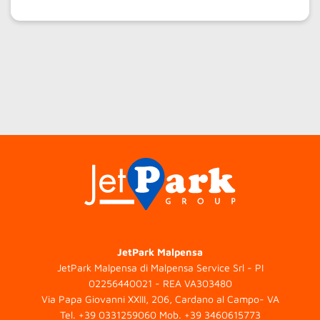
JetPark Malpensa
JetPark Malpensa di Malpensa Service Srl - PI
02256440021 - REA VA303480
Via Papa Giovanni XXIII, 206, Cardano al Campo- VA
Tel.
+39 0331259060
Mob.
+39 3460615773