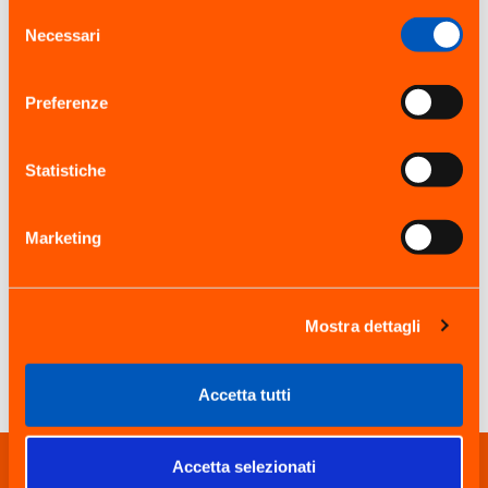
Selezione
Necessari
del
consenso
Preferenze
Statistiche
Scopri tutti gli altri servizi
Per soddisfare ogni richiesta e garantire un
Marketing
servizio di qualità JetPark ha pensato a una
vasta gamma di servizi aggiuntivi.
Mostra dettagli
SCOPRI I SERVIZI
Accetta tutti
Accetta selezionati