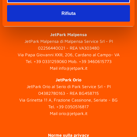
Rifiuta
JetPark Malpensa
JetPark Malpensa di Malpensa Service Srl - PI
02256440021 - REA VA303480
Via Papa Giovanni XXIII, 206, Cardano al Campo- VA
Tel.
+39 0331259060
Mob.
+39 3460615773
Mail
info@jetpark.it
JetPark Orio
JetPark Orio al Serio di Park Service Srl - PI
04382780163 - REA BG458715
Via Grinetta 11 A, Frazione Cassinone, Seriate - BG
Tel.
+39 0350516817
Mail
orio@jetpark.it
Norme sulla privacy